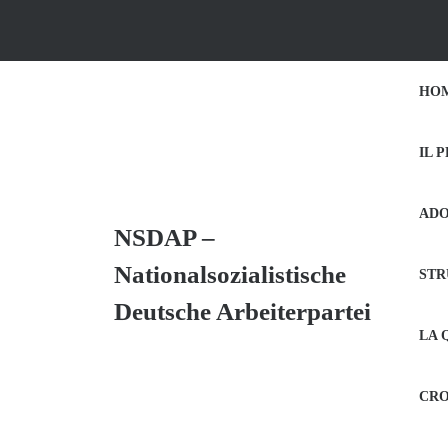
Skip
to
content
Skip
HO
to
Content
IL 
ADO
NSDAP –
Nationalsozialistische
STR
Deutsche Arbeiterpartei
LA 
CRO