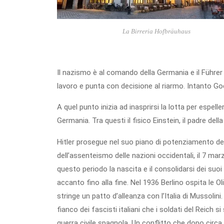
La Birreria Hofbräuhaus
Il nazismo è al comando della Germania e il Führer a
lavoro e punta con decisione al riarmo. Intanto Go
A quel punto inizia ad inasprirsi la lotta per espell
Germania. Tra questi il fisico Einstein, il padre de
Hitler prosegue nel suo piano di potenziamento de
dell’assenteismo delle nazioni occidentali, il 7 ma
questo periodo la nascita e il consolidarsi dei suoi
accanto fino alla fine. Nel 1936 Berlino ospita le Ol
stringe un patto d’alleanza con l’Italia di Mussolini
fianco dei fascisti italiani che i soldati del Reich 
guerra civile spagnola. Un conflitto che dopo circa t