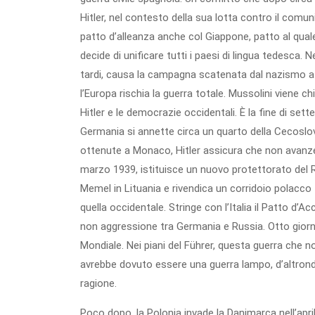
Hitler, nel contesto della sua lotta contro il com
patto d’alleanza anche col Giappone, patto al qual
decide di unificare tutti i paesi di lingua tedesca.
tardi, causa la campagna scatenata dal nazismo a
l’Europa rischia la guerra totale. Mussolini viene
Hitler e le democrazie occidentali. È la fine di se
Germania si annette circa un quarto della Cecoslo
ottenute a Monaco, Hitler assicura che non avanze
marzo 1939, istituisce un nuovo protettorato del 
Memel in Lituania e rivendica un corridoio polacco 
quella occidentale. Stringe con l’Italia il Patto d’A
non aggressione tra Germania e Russia. Otto giorni
Mondiale. Nei piani del Führer, questa guerra che n
avrebbe dovuto essere una guerra lampo, d’altronde
ragione.
Poco dopo, la Polonia invade la Danimarca nell’apr