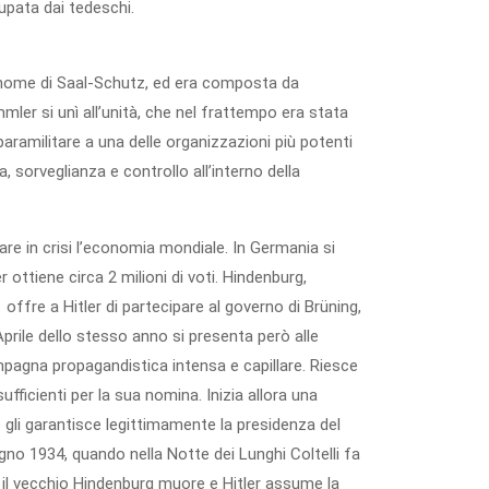
upata dai tedeschi.
l nome di Saal-Schutz, ed era composta da
mler si unì all’unità, che nel frattempo era stata
ramilitare a una delle organizzazioni più potenti
, sorveglianza e controllo all’interno della
rare in crisi l’economia mondiale. In Germania si
er ottiene circa 2 milioni di voti. Hindenburg,
 offre a Hitler di partecipare al governo di Brüning,
’Aprile dello stesso anno si presenta però alle
mpagna propagandistica intensa e capillare. Riesce
ufficienti per la sua nomina. Inizia allora una
gli garantisce legittimamente la presidenza del
gno 1934, quando nella Notte dei Lunghi Coltelli fa
il vecchio Hindenburg muore e Hitler assume la