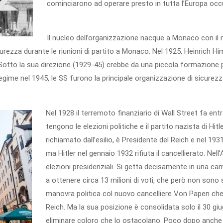
cominciarono ad operare presto in tutta l’Europa occ
Il nucleo dell’organizzazione nacque a Monaco con i
urezza durante le riunioni di partito a Monaco. Nel 1925, Heinrich Him
Sotto la sua direzione (1929-45) crebbe da una piccola formazione pa
regime nel 1945, le SS furono la principale organizzazione di sicurezza
Nel 1928 il terremoto finanziario di Wall Street fa ent
tengono le elezioni politiche e il partito nazista di Hitl
richiamato dall’esilio, è Presidente del Reich e nel 1931
ma Hitler nel gennaio 1932 rifiuta il cancellierato. Nell
elezioni presidenziali. Si getta decisamente in una ca
a ottenere circa 13 milioni di voti, che però non sono s
manovra politica col nuovo cancelliere Von Papen che 
Reich. Ma la sua posizione è consolidata solo il 30 giu
eliminare coloro che lo ostacolano. Poco dopo anche 