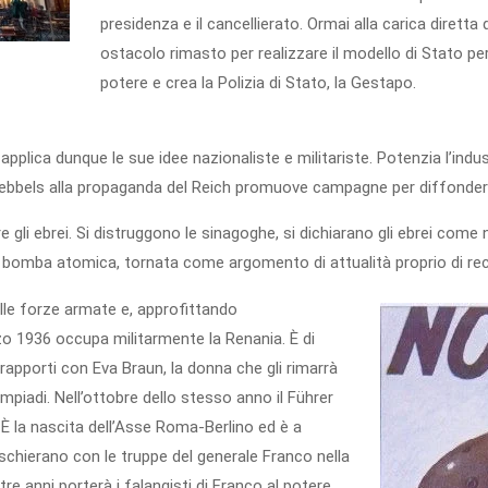
presidenza e il cancellierato. Ormai alla carica diretta d
ostacolo rimasto per realizzare il modello di Stato per
potere e crea la Polizia di Stato, la Gestapo.
pplica dunque le sue idee nazionaliste e militariste. Potenzia l’indus
ebbels alla propaganda del Reich promuove campagne per diffondere l
ere gli ebrei. Si distruggono le sinagoghe, si dichiarano gli ebrei come
lla bomba atomica, tornata come argomento di attualità proprio di rece
lle forze armate e, approfittando
rzo 1936 occupa militarmente la Renania. È di
 rapporti con Eva Braun, la donna che gli rimarrà
impiadi. Nell’ottobre dello stesso anno il Führer
. È la nascita dell’Asse Roma-Berlino ed è a
si schierano con le truppe del generale Franco nella
re anni porterà i falangisti di Franco al potere.