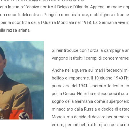
ena la sua offensiva contro il Belgio e l’Olanda. Appena un mese do
con i suoi fedeli entra a Parigi da conquistatore, e obbligherà i franc
r la sconfitta della I Guerra Mondiale nel 1918. La Germania vive in u
lla razza ariana.
Si reintroduce con forza la campagna ant
vengono istituiti i campi di concentrame
Anche nella guerra sui mari i tedeschi mie
bellico è imponente. Il 10 giugno 1940 l’I
primavera del 1941 l’esercito tedesco con
poi la Grecia. Hitler ha esteso così il su
sogno della Germania come superpotenza 
minacciato dalla Russia e decide di attac
Mosca, ma decide di deviare per prendere 
errore, perché nel frattempo i russi si rio