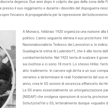
discreta degenza. Due anni dopo è colpito dai gas della zona delle F
 presso il suo reggimento e durante i disordini del dopoguerra riesc
ricopre l’incarico di propagandista per la repressione del bolscevismo
A Monaco, febbraio 1920 organizza una riunione alla
politico. L’anno seguente elimina il suo protettore. Hit
Nazionalsocialista Tedesco dei Lavoratori e, lo indir
Guadagna la stima di Ludendorff, che è alla testa delle
combattentistiche. Nel 1923 tenta di scalzare il gove
sui rivoltosi e ci sono 18 morti. Lo stesso Hitler, fer
alto tradimento. In carcere egli detta a un suo comp
verranno a determinare le reali fondamenta del suo ind
anno, crea le SS sezioni di sicurezza affiancato da Hi
Le SS erano essenzialmente un un’organizzazione para
(NSDAP) che svolgeva operazioni di scorta, protezion
Schutzstaffel o SS, letteralmente dunque «squadre di