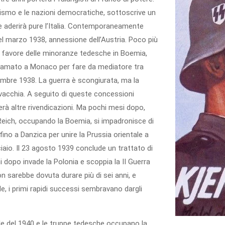
unismo e le nazioni democratiche, sottoscrive un
e aderirà pure l’Italia. Contemporaneamente
 Nel marzo 1938, annessione dell’Austria. Poco più
 favore delle minoranze tedesche in Boemia,
 chiamato a Monaco per fare da mediatore tra
ttembre 1938. La guerra è scongiurata, ma la
vacchia. A seguito di queste concessioni
rà altre rivendicazioni. Ma pochi mesi dopo,
Reich, occupando la Boemia, si impadronisce di
fino a Danzica per unire la Prussia orientale a
cciaio. Il 23 agosto 1939 conclude un trattato di
 dopo invade la Polonia e scoppia la II Guerra
on sarebbe dovuta durare più di sei anni, e
, i primi rapidi successi sembravano dargli
ile del 1940 e le truppe tedesche occupano la