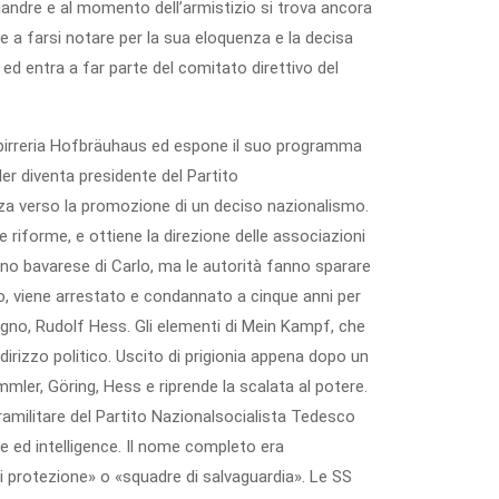
iandre e al momento dell’armistizio si trova ancora
e a farsi notare per la sua eloquenza e la decisa
 ed entra a far parte del comitato direttivo del
 birreria Hofbräuhaus ed espone il suo programma
ler diventa presidente del Partito
izza verso la promozione di un deciso nazionalismo.
 riforme, e ottiene la direzione delle associazioni
rno bavarese di Carlo, ma le autorità fanno sparare
ito, viene arrestato e condannato a cinque anni per
agno, Rudolf Hess. Gli elementi di Mein Kampf, che
irizzo politico. Uscito di prigionia appena dopo un
mmler, Göring, Hess e riprende la scalata al potere.
militare del Partito Nazionalsocialista Tedesco
e ed intelligence. Il nome completo era
 protezione» o «squadre di salvaguardia». Le SS