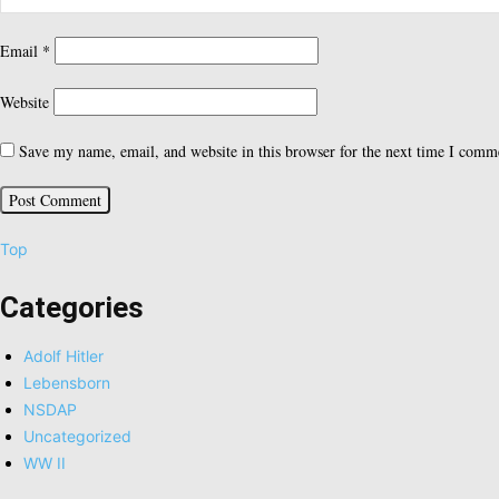
Email
*
Website
Save my name, email, and website in this browser for the next time I comm
Back
Top
to
Top
Categories
Adolf Hitler
Lebensborn
NSDAP
Uncategorized
WW II