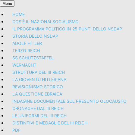
Skip
Menu
Menu
to
HOME
content
Skip
COS’È IL NAZIONALSOCIALISMO
to
IL PROGRAMMA POLITICO IN 25 PUNTI DELLO NSDAP
Content
STORIA DELLO NSDAP
ADOLF HITLER
TERZO REICH
SS SCHUTZSTAFFEL
WERMACHT
STRUTTURA DEL III REICH
LA GIOVENTÙ HITLERIANA
REVISIONISMO STORICO
LA QUESTIONE EBRAICA
INDAGINE DOCUMENTALE SUL PRESUNTO OLOCAUSTO
CRONACHE DAL III REICH
LE UNIFORMI DEL III REICH
DISTINTIVI E MEDAGLIE DEL III REICH
PDF