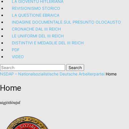
LA GIOVENTÙ HITLERIANA
REVISIONISMO STORICO
LA QUESTIONE EBRAICA
INDAGINE DOCUMENTALE SUL PRESUNTO OLOCAUSTO
CRONACHE DAL III REICH
LE UNIFORMI DEL III REICH
DISTINTIVI E MEDAGLIE DEL III REICH
PDF
VIDEO
Search
for:
NSDAP – Nationalsozialistische Deutsche Arbeiterpartei
Home
Home
uigjòifiòujuf