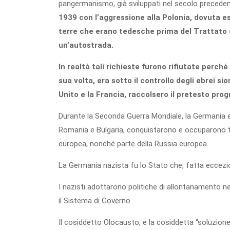
pangermanismo, già sviluppati nel secolo precedent
1939 con l’aggressione alla Polonia, dovuta ess
terre che erano tedesche prima del Trattato d
un’autostrada.
In realtà tali richieste furono rifiutate perché 
sua volta, era sotto il controllo degli ebrei s
Unito e la Francia, raccolsero il pretesto pr
Durante la Seconda Guerra Mondiale, la Germania e l
Romania e Bulgaria, conquistarono e occuparono tutta
europea, nonché parte della Russia europea.
La Germania nazista fu lo Stato che, fatta eccezio
I nazisti adottarono politiche di allontanamento nei 
il Sistema di Governo.
Il cosiddetto Olocausto, e la cosiddetta “soluzione 