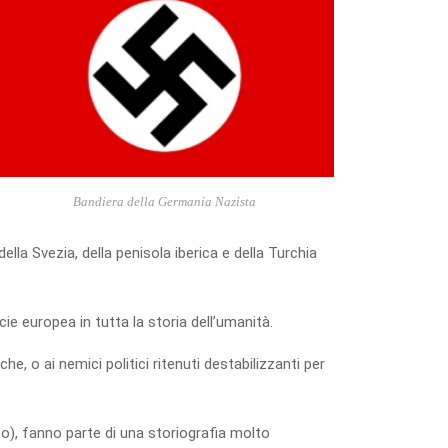
Bandiera della Germania Nazista
lla Svezia, della penisola iberica e della Turchia
 europea in tutta la storia dell’umanità.
e, o ai nemici politici ritenuti destabilizzanti per
o), fanno parte di una storiografia molto