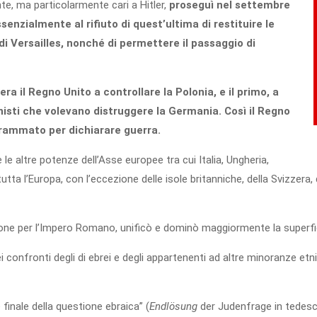
e, ma particolarmente cari a Hitler,
proseguì nel settembre
enzialmente al rifiuto di quest’ultima di restituire le
i Versailles, nonché di permettere il passaggio di
era il Regno Unito a controllare la Polonia, e il primo, a
ionisti che volevano distruggere la Germania. Così il Regno
ogrammato per dichiarare guerra.
e altre potenze dell’Asse europee tra cui Italia, Ungheria,
 l’Europa, con l’eccezione delle isole britanniche, della Svizzera, de
ne per l’Impero Romano, unificò e dominò maggiormente la superficie
confronti degli di ebrei e degli appartenenti ad altre minoranze etnich
finale della questione ebraica” (
Endlösung
der Judenfrage in tedesc