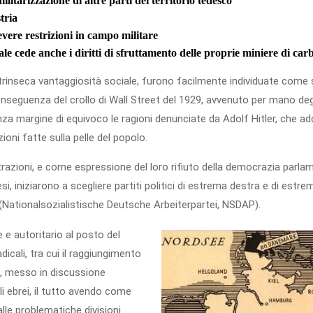
ilitarizzazione di altre parti del territorio tedesco
tria
vere restrizioni in campo militare
ale cede anche i diritti di sfruttamento delle proprie miniere di car
trinseca vantaggiosità sociale, furono facilmente individuate come sol
nseguenza del crollo di Wall Street del 1929, avvenuto per mano degl
za margine di equivoco le ragioni denunciate da Adolf Hitler, che add
zioni fatte sulla pelle del popolo.
strazioni, e come espressione del loro rifiuto della democrazia parl
, iniziarono a scegliere partiti politici di estrema destra e di estrem
(Nationalsozialistische Deutsche Arbeiterpartei, NSDAP).
 e autoritario al posto del
cali, tra cui il raggiungimento
le, messo in discussione
gli ebrei, il tutto avendo come
 alle problematiche divisioni