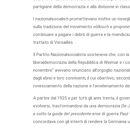
partigiane della democrazia e alla divisione in clas
I nazionalsocialisti promettevano inoltre un risveg
sulla tradizione del movimento
völkisch
e proponeva
continuare a pagare i debiti di guerra e la rivendicaz
trattato di Versailles.
Il Partito Nazionalsocialista sosteneva che, con la 
liberaldemocrazia della Repubblica di Weimar e i cosi
novembre” avevano rinunciato all’orgoglio nazional
dagli ebrei e loro conniventi, il cui obiettivo, second
rovesciamento della nazione e l’avvelenamento de
A partire dal 1925 e per tutti gli anni trenta, il go
evolversi, trasformandosi da una democrazia
De J
e sotto la guida del presidente-eroe di guerra Paul 
concordava con gli intenti di rendere la Germania u