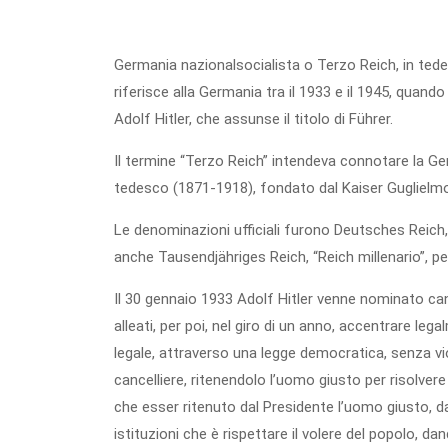
Germania nazionalsocialista o Terzo Reich, in tede
riferisce alla Germania tra il 1933 e il 1945, quan
Adolf Hitler, che assunse il titolo di Führer.
Il termine “Terzo Reich” intendeva connotare la 
tedesco (1871-1918), fondato dal Kaiser Guglielmo
Le denominazioni ufficiali furono Deutsches Reich
anche Tausendjähriges Reich, “Reich millenario”, pe
Il 30 gennaio 1933 Adolf Hitler venne nominato canc
alleati, per poi, nel giro di un anno, accentrare le
legale, attraverso una legge democratica, senza viol
cancelliere, ritenendolo l’uomo giusto per risolvere
che esser ritenuto dal Presidente l’uomo giusto, da
istituzioni che è rispettare il volere del popolo, da