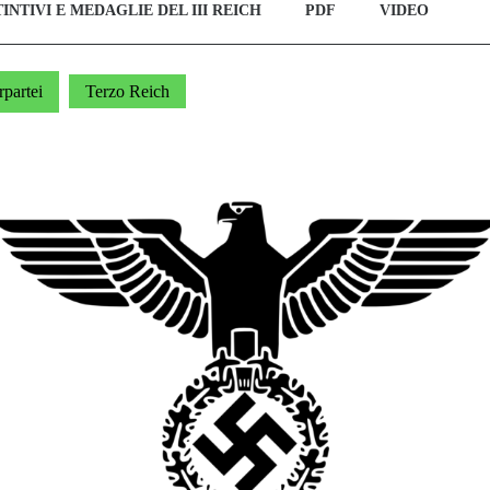
TINTIVI E MEDAGLIE DEL III REICH
PDF
VIDEO
partei
Terzo Reich