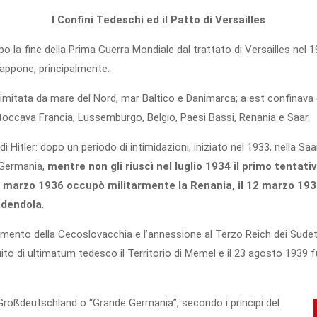
I Confini Tedeschi ed il Patto di Versailles
dopo la fine della Prima Guerra Mondiale dal trattato di Versailles nel 1
 Giappone, principalmente.
 limitata da mare del Nord, mar Baltico e Danimarca; a est confinava
toccava Francia, Lussemburgo, Belgio, Paesi Bassi, Renania e Saar.
 Hitler: dopo un periodo di intimidazioni, iniziato nel 1933, nella Saa
a Germania,
mentre non gli riuscì nel luglio 1934 il primo tentati
il 7 marzo 1936 occupò militarmente la Renania, il 12 marzo 19
vadendola
.
mento della Cecoslovacchia e l’annessione al Terzo Reich dei Sudeti
ito di ultimatum tedesco il Territorio di Memel e il 23 agosto 1939 
Großdeutschland o “Grande Germania”, secondo i principi del