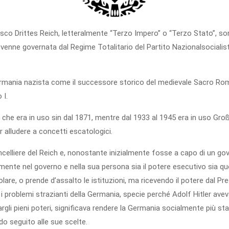
sco Drittes Reich, letteralmente “Terzo Impero” o “Terzo Stato”, so
do venne governata dal Regime Totalitario del Partito Nazionalsociali
Germania nazista come il successore storico del medievale Sacro R
 I.
, che era in uso sin dal 1871, mentre dal 1933 al 1945 era in uso G
r alludere a concetti escatologici.
elliere del Reich e, nonostante inizialmente fosse a capo di un gover
galmente nel governo e nella sua persona sia il potere esecutivo sia q
are, o prende d’assalto le istituzioni, ma ricevendo il potere dal Pres
 i problemi strazianti della Germania, specie perché Adolf Hitler avev
rgli pieni poteri, significava rendere la Germania socialmente più st
ndo seguito alle sue scelte.