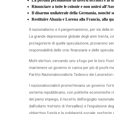
La perdita permanente di diversi territori e la sm
Rinunciare a tutte le colonie e non unirsi all’Aus
Il disarmo unilaterale della Germania, nonché se
Restituire Alsazia e Lorena alla Francia, alla qu
Il nazionalismo e il pangermanismo, per via della in
La grande depressione globale degli anni trenta, co
protagoniste di quella speculazione, provarono sen
responsabilità delle crisi finanziarie e delle specula
Molti elettori, cercando uno sfogo per le loro fru
mantenere un governo in carica per più di pochi mesi
Partito Nazionalsocialista Tedesco dei Lavoratori 
I nazionalsocialisti promettevano un governo forte
sistema repubblicano, con politiche economiche radi
del pieno impiego, il riscatto dell’orgoglio naziona
dall’odiato trattato di Versailles) e l’espulsione de
obbiettivo l’unità e la solidarietà sociale, preferite