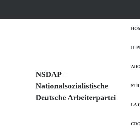
Skip
to
content
Skip
HO
to
Content
IL 
ADO
NSDAP –
Nationalsozialistische
STR
Deutsche Arbeiterpartei
LA 
CRO