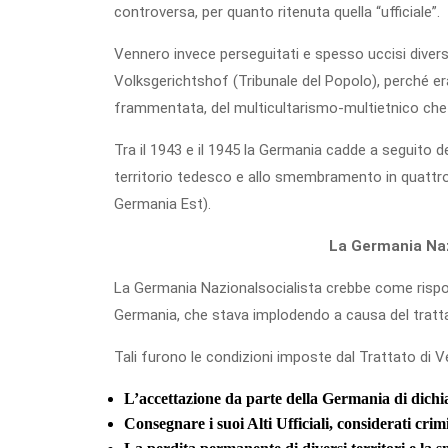
controversa, per quanto ritenuta quella “ufficiale”.
Vennero invece perseguitati e spesso uccisi diversi
Volksgerichtshof (Tribunale del Popolo), perché er
frammentata, del multicultarismo-multietnico che
Tra il 1943 e il 1945 la Germania cadde a seguito de
territorio tedesco e allo smembramento in quattro se
Germania Est).
La Germania Nazi
La Germania Nazionalsocialista crebbe come risposta
Germania, che stava implodendo a causa del tratta
Tali furono le condizioni imposte dal Trattato di Ve
L’accettazione da parte della Germania di dichi
Consegnare i suoi Alti Ufficiali, considerati crim