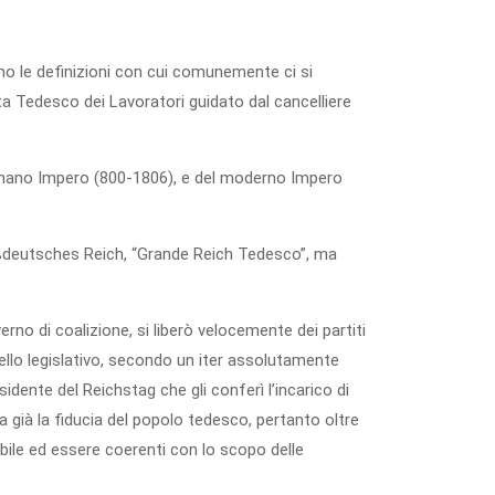
no le definizioni con cui comunemente ci si
sta Tedesco dei Lavoratori guidato dal cancelliere
omano Impero (800-1806), e del moderno Impero
roßdeutsches Reich, “Grande Reich Tedesco”, ma
no di coalizione, si liberò velocemente dei partiti
uello legislativo, secondo un iter assolutamente
idente del Reichstag che gli conferì l’incarico di
a già la fiducia del popolo tedesco, pertanto oltre
abile ed essere coerenti con lo scopo delle