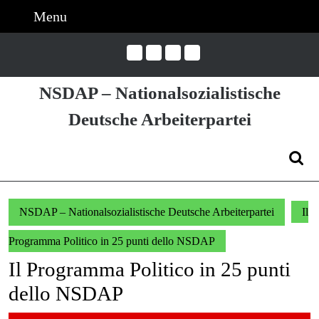
Skip
Menu
Menu
to
content
Skip
to
NSDAP – Nationalsozialistische
Content
Deutsche Arbeiterpartei
Search
for:
NSDAP – Nationalsozialistische Deutsche Arbeiterpartei
Il
Programma Politico in 25 punti dello NSDAP
Il Programma Politico in 25 punti
dello NSDAP