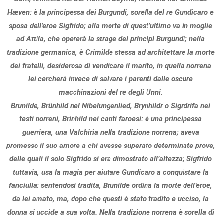
Hæven: è la principessa dei Burgundi, sorella del re Gundicaro e
sposa dell’eroe Sigfrido; alla morte di quest’ultimo va in moglie
ad Attila, che opererà la strage dei principi Burgundi; nella
tradizione germanica, è Crimilde stessa ad architettare la morte
dei fratelli, desiderosa di vendicare il marito, in quella norrena
lei cercherà invece di salvare i parenti dalle oscure
macchinazioni del re degli Unni.
Brunilde, Brünhild nel Nibelungenlied, Brynhildr o Sigrdrífa nei
testi norreni, Brinhild nei canti faroesi: è una principessa
guerriera, una Valchiria nella tradizione norrena; aveva
promesso il suo amore a chi avesse superato determinate prove,
delle quali il solo Sigfrido si era dimostrato all’altezza; Sigfrido
tuttavia, usa la magia per aiutare Gundicaro a conquistare la
fanciulla: sentendosi tradita, Brunilde ordina la morte dell’eroe,
da lei amato, ma, dopo che questi è stato tradito e ucciso, la
donna si uccide a sua volta. Nella tradizione norrena è sorella di