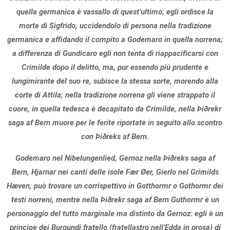
quella germanica è vassallo di quest’ultimo; egli ordisce la
morte di Sigfrido, uccidendolo di persona nella tradizione
germanica e affidando il compito a Godemaro in quella norrena;
a differenza di Gundicaro egli non tenta di riappacificarsi con
Crimilde dopo il delitto, ma, pur essendo più prudente e
lungimirante del suo re, subisce la stessa sorte, morendo alla
corte di Attila; nella tradizione norrena gli viene strappato il
cuore, in quella tedesca è decapitato da Crimilde, nella Þiðrekr
saga af Bern muore per le ferite riportate in seguito allo scontro
con Þiðreks af Bern.
Godemaro nel Nibelungenlied, Gernoz nella Þiðreks saga af
Bern, Hjarnar nei canti delle isole Fær Øer, Gierlo nel Grimilds
Hæven, può trovare un corrispettivo in Gotthormr o Gothormr dei
testi norreni, mentre nella Þiðrekr saga af Bern Guthormr è un
personaggio del tutto marginale ma distinto da Gernoz: egli è un
principe dei Burgundi fratello (fratellastro nell’Edda in prosa) di