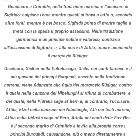
Gundicaro e Crimilde; nella tradizione norrena è l’uccisore di
Sigfrido; colpisce l’eroe mentre questi si trova a letto o, secondo
altre fonti, mentre è nel bosco: Sigfrido prima di morire taglia a
metà con la spada il proprio assassino. Nella tradizione
germanica è un principe nobile e valoroso, contrario
all’assassinio di Sigfrido, e, alla corte di Attila, muore uccidendo
il margravio Rüdiger.
Giselcaro, Gislher nella Þiðrekssaga, Gisler nei canti faroesi: è il
più giovane dei principi Burgundi, assente nella tradizione
norrena; viene fidanzato alla figlia del margravio Rüdiger, contro
il quale nella canzone dei Nibelunghi si rifiuta di combattere, e
del quale, nella Þiðreks saga af Bern è, al contrario, l’uccisore.
Attila, Etzel nella canzone dei Nibelunghi, Atli nei testi norreni,
Attila nella Þiðreks saga af Bern, Artala nei canti delle Fær Øer:
è il secondo marito di Crimilde e invita alla propria corte i
principi Burgundi, causandone, più o meno direttamente a