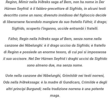
Reginn, Mimir nella Þiðreks saga af Bern, non ha nome in Der
Hürnen Seyfrid: è il fabbro-precettore di Sigfrido, in alcuni testi
descritto come un nano; divenuto invidioso del figlioccio decide
di liberarsene facendolo mangiare da suo fratello Fáfnir, il drago;
Sigfrido, scoperto l’inganno, uccide entrambi i fratelli.
Fáfnir, Regin nella Þiðreks saga af Bern, senza nome nella
canzone dei Nibelunghi: è il drago ucciso da Sigfrido; è fratello
di Reginn e possiede un enorme tesoro, di cui poi si impossessa
il suo uccisore. Nel Der Hürnen Seyfrid i draghi uccisi da Sigfrido
sono almeno due, ma senza nome.
Uote nella canzone dei Nibelunghi, Grimhildr nei testi norreni,
Oda nella Þiðrekssaga: è la madre di Gundicaro, Crimilde e degli
altri principi Burgundi; nella tradizione norrena è una potente
maga.