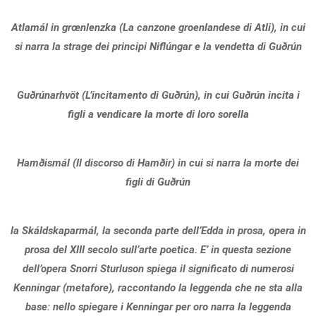
Atlamál in grœnlenzka (La canzone groenlandese di Atli), in cui
si narra la strage dei principi Niflúngar e la vendetta di Guðrún
Guðrúnarhvöt (L’incitamento di Guðrún), in cui Guðrún incita i
figli a vendicare la morte di loro sorella
Hamðismál (Il discorso di Hamðir) in cui si narra la morte dei
figli di Guðrún
la Skáldskaparmál, la seconda parte dell’Edda in prosa, opera in
prosa del XIII secolo sull’arte poetica. E’ in questa sezione
dell’opera Snorri Sturluson spiega il significato di numerosi
Kenningar (metafore), raccontando la leggenda che ne sta alla
base: nello spiegare i Kenningar per oro narra la leggenda