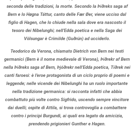
seconda delle tradizioni, la morte. Secondo la Þiðreks saga af
Bern e lo Høgna Táttur, canto delle Fær Øer, viene ucciso dal
figlio di Hagen, che lo chiude nella sala dove era nascosto il
tesoro dei Nibelunghi; nell’Edda poetica e nella Saga dei
Völsungar è Crimilde (Guðrún) ad ucciderlo.
Teodorico da Verona, chiamato Dietrich von Bern nei testi
germanici (Bern è il nome medievale di Verona), Þiðrekr af Bern
nella Þiðreks saga af Bern, Þjóðrekr nell’Edda poetica, Tíðrek nei
canti faroesi: è l’eroe protagonista di un ciclo proprio di poemi e
leggende; nelle vicende dei Nibelunghi ha un ruolo importante
nella tradizione germanica: si racconta infatti che abbia
combattuto più volte contro Sigfrido, uscendo sempre vincitore
dai duelli; ospite di Attila, si trova controvoglia a combattere
contro i principi Burgundi, ai quali era legato da amicizia,
prendendo prigionieri Gunther e Hagen.