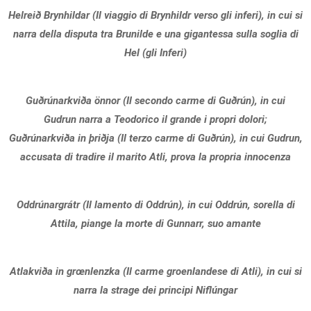
Helreið Brynhildar (Il viaggio di Brynhildr verso gli inferi), in cui si
narra della disputa tra Brunilde e una gigantessa sulla soglia di
Hel (gli Inferi)
Guðrúnarkviða önnor (Il secondo carme di Guðrún), in cui
Gudrun narra a Teodorico il grande i propri dolori;
Guðrúnarkviða in þriðja (Il terzo carme di Guðrún), in cui Gudrun,
accusata di tradire il marito Atli, prova la propria innocenza
Oddrúnargrátr (Il lamento di Oddrún), in cui Oddrún, sorella di
Attila, piange la morte di Gunnarr, suo amante
Atlakviða in grœnlenzka (Il carme groenlandese di Atli), in cui si
narra la strage dei principi Niflúngar