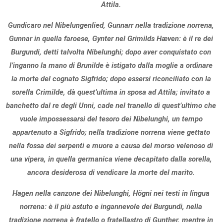
Attila.
Gundicaro nel Nibelungenlied, Gunnarr nella tradizione norrena,
Gunnar in quella faroese, Gynter nel Grimilds Hæven: è il re dei
Burgundi, detti talvolta Nibelunghi; dopo aver conquistato con
l’inganno la mano di Brunilde è istigato dalla moglie a ordinare
la morte del cognato Sigfrido; dopo essersi riconciliato con la
sorella Crimilde, dà quest’ultima in sposa ad Attila; invitato a
banchetto dal re degli Unni, cade nel tranello di quest’ultimo che
vuole impossessarsi del tesoro dei Nibelunghi, un tempo
appartenuto a Sigfrido; nella tradizione norrena viene gettato
nella fossa dei serpenti e muore a causa del morso velenoso di
una vipera, in quella germanica viene decapitato dalla sorella,
ancora desiderosa di vendicare la morte del marito.
Hagen nella canzone dei Nibelunghi, Högni nei testi in lingua
norrena: è il più astuto e ingannevole dei Burgundi, nella
tradizione norrena è fratello o fratellastro di Gunther, mentre in