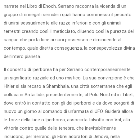
narrate nel Libro di Enoch, Serrano racconta la vicenda di un
gruppo di rinnegati semidei i quali hanno commesso il peccato
di unirsi sessualmente alle razze inferiori e con gli animali
terrestri creando così il meticciato, diluendo così la purezza del
sangue che porta luce ai suoi possessori e diminuendo al
contempo, quale diretta conseguenza, la consapevolezza divina
dell’intero pianeta.
Il concetto di Iperborea ha per Serrano contemporaneamente
un significato razziale ed uno mistico. La sua convinzione è che
Hitler si sia recato a Shambhala, una città sotterranea che egli
colloca in Antartide, precedentemente, al Polo Nord ed in Tibet,
dove entrò in contatto con gli dei iperborei e da dove sorgerà di
nuovo un giorno al comando di un’armata di UFO. Guiderà allora
le forze della luce o Iperborea, associata talvolta con Vril, alla
vittoria contro quelle delle tenebre, che inevitabilmente
includono, per Serrano, gli Ebrei adoratori di Jehova, nella