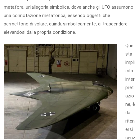
metafora, un’allegoria simbolica, dove anche gli UFO assumono
una connotazione metaforica, essendo oggetti che
permettono di volare, quindi, simbolicamente, di trascendere
elevandosi dalla propria condizione.
Que
sta
impli
cita
inter
pret
azio
ne, è
da
riten
ersi
senz