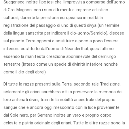
Suggerisce inoltre l’ipotesi che l’improvvisa comparsa dell’uomo
di Cro-Magnon, con i suoi alti meriti e imprese artistico-
culturali, durante la preistoria europea sia in realtà la
registrazione del passaggio di uno di questi divya (un termine
della lingua sanscrita per indicare il dio-uomo/Semidio), discese
sul pianeta Terra opporsi e sostituire a poco a poco l’essere
inferiore costituito dall’uomo di Neanderthal, quest’ultimo
essendo la manifesta creazione abominevole del demiurgo
terrestre (inteso come un specie di divinità inferiore nonché
come il dio degli ebrei).
Di tutte le razze presenti sulla Terra, secondo tale Tradizione,
solamente gli ariani sarebbero atti a preservare la memoria dei
loro antenati divini, tramite la nobiltà ancestrale del proprio
sangue che è ancora oggi mescolato con la luce proveniente
dal Sole nero, per Serrano inoltre un vero e proprio corpo
celeste e patria originale degli ariani. Tutte le altre razze sono la