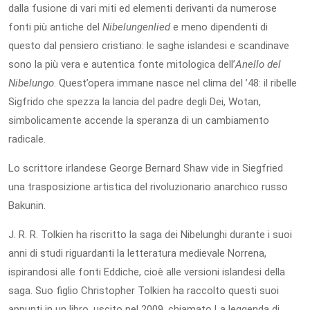
dalla fusione di vari miti ed elementi derivanti da numerose
fonti più antiche del
Nibelungenlied
e meno dipendenti di
questo dal pensiero cristiano: le saghe islandesi e scandinave
sono la più vera e autentica fonte mitologica dell’
Anello del
Nibelungo
. Quest’opera immane nasce nel clima del ’48: il ribelle
Sigfrido che spezza la lancia del padre degli Dei, Wotan,
simbolicamente accende la speranza di un cambiamento
radicale.
Lo scrittore irlandese George Bernard Shaw vide in Siegfried
una trasposizione artistica del rivoluzionario anarchico russo
Bakunin.
J. R. R. Tolkien ha riscritto la saga dei Nibelunghi durante i suoi
anni di studi riguardanti la letteratura medievale Norrena,
ispirandosi alle fonti Eddiche, cioè alle versioni islandesi della
saga. Suo figlio Christopher Tolkien ha raccolto questi suoi
appunti in un libro, uscito nel 2009, chiamato La leggenda di