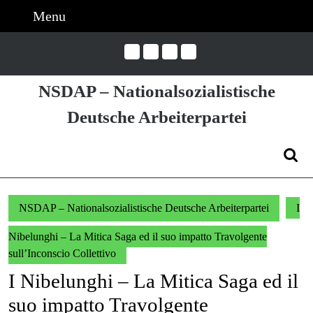
Skip
Menu
Menu
to
content
Skip
to
NSDAP – Nationalsozialistische
Content
Deutsche Arbeiterpartei
Search
for:
NSDAP – Nationalsozialistische Deutsche Arbeiterpartei
I
Nibelunghi – La Mitica Saga ed il suo impatto Travolgente
sull’Inconscio Collettivo
I Nibelunghi – La Mitica Saga ed il
suo impatto Travolgente