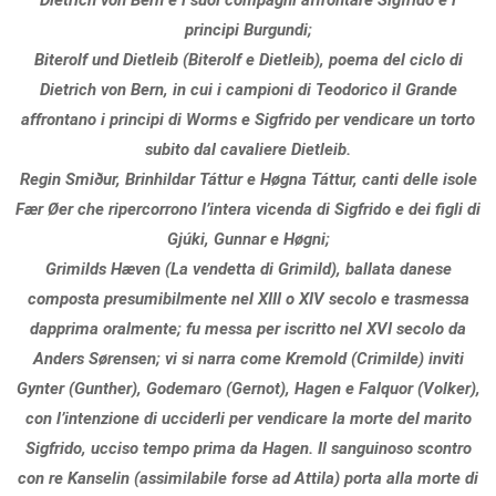
Dietrich von Bern e i suoi compagni affrontare Sigfrido e i
principi Burgundi;
Biterolf und Dietleib (Biterolf e Dietleib), poema del ciclo di
Dietrich von Bern, in cui i campioni di Teodorico il Grande
affrontano i principi di Worms e Sigfrido per vendicare un torto
subito dal cavaliere Dietleib.
Regin Smiður, Brinhildar Táttur e Høgna Táttur, canti delle isole
Fær Øer che ripercorrono l’intera vicenda di Sigfrido e dei figli di
Gjúki, Gunnar e Høgni;
Grimilds Hæven (La vendetta di Grimild), ballata danese
composta presumibilmente nel XIII o XIV secolo e trasmessa
dapprima oralmente; fu messa per iscritto nel XVI secolo da
Anders Sørensen; vi si narra come Kremold (Crimilde) inviti
Gynter (Gunther), Godemaro (Gernot), Hagen e Falquor (Volker),
con l’intenzione di ucciderli per vendicare la morte del marito
Sigfrido, ucciso tempo prima da Hagen. Il sanguinoso scontro
con re Kanselin (assimilabile forse ad Attila) porta alla morte di