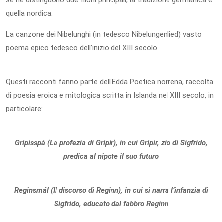
se ne distinguono due filoni principali, la tradizione germanica e
quella nordica.
La canzone dei Nibelunghi (in tedesco Nibelungenlied) vasto
poema epico tedesco dell’inizio del XIII secolo.
Questi racconti fanno parte dell’Edda Poetica norrena, raccolta
di poesia eroica e mitologica scritta in Islanda nel XIII secolo, in
particolare:
Grípisspá (La profezia di Grípir), in cui Grípir, zio di Sigfrido,
predica al nipote il suo futuro
Reginsmál (Il discorso di Reginn), in cui si narra l’infanzia di
Sigfrido, educato dal fabbro Reginn