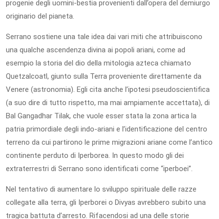
progenie degli uomini-bestia provenienti dall’opera del demiurgo
originario del pianeta.
Serrano sostiene una tale idea dai vari miti che attribuiscono
una qualche ascendenza divina ai popoli ariani, come ad
esempio la storia del dio della mitologia azteca chiamato
Quetzalcoatl, giunto sulla Terra proveniente direttamente da
Venere (astronomia). Egli cita anche l’ipotesi pseudoscientifica
(a suo dire di tutto rispetto, ma mai ampiamente accettata), di
Bal Gangadhar Tilak, che vuole esser stata la zona artica la
patria primordiale degli indo-ariani e l’identificazione del centro
terreno da cui partirono le prime migrazioni ariane come l’antico
continente perduto di Iperborea. In questo modo gli dei
extraterrestri di Serrano sono identificati come “iperboei”.
Nel tentativo di aumentare lo sviluppo spirituale delle razze
collegate alla terra, gli Iperborei o Divyas avrebbero subito una
tragica battuta d’arresto. Rifacendosi ad una delle storie