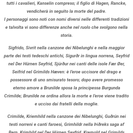
tutti i cavalieri, Kanselin compreso; il figlio di Hagen, Rancke,
vendicherà in seguito la morte del padre.
I personaggi sono noti con nomi diversi nelle differenti tradizioni
e talvolta vi sono differenze anche nel ruolo che svolgono nella
storia.
Sigfrido, Sivrit nella canzone dei Nibelunghi e nella maggior
parte dei testi tedeschi antichi, Sigurðr in lingua norrena, Seyfrid
nel Der Hürnen Seyfrid, Sjúrður nei canti delle isole Fær Øer,
Seifrid nel Grimilds Hæven: è l’eroe uccisore del drago e
possessore di uno smisurato tesoro; dopo avere promesso
eterno amore a Brunilde sposa la principessa Burgunda
Crimilde; Brunilde ne ordina allora la morte e l’eroe viene tradito
e ucciso dai fratelli della moglie.
Crimilde, Kriemhild nella canzone dei Nibelunghi, Guðrún nei
testi norreni e canti faroesi, Grimhildr nella Þiðreks saga af
Bern, Krimhild nel Der Hürnen Seyfrid, Kremold nel Grimilds