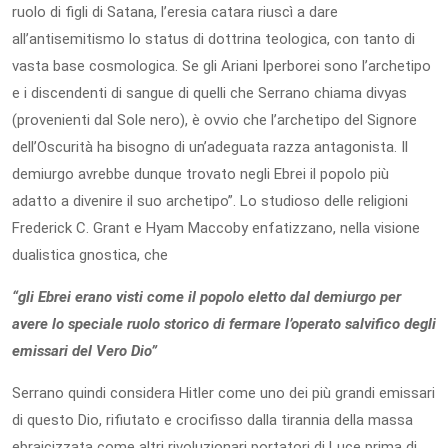
ruolo di figli di Satana, l’eresia catara riuscì a dare
all’antisemitismo lo status di dottrina teologica, con tanto di
vasta base cosmologica. Se gli Ariani Iperborei sono l’archetipo
e i discendenti di sangue di quelli che Serrano chiama divyas
(provenienti dal Sole nero), è ovvio che l’archetipo del Signore
dell’Oscurità ha bisogno di un’adeguata razza antagonista. Il
demiurgo avrebbe dunque trovato negli Ebrei il popolo più
adatto a divenire il suo archetipo”. Lo studioso delle religioni
Frederick C. Grant e Hyam Maccoby enfatizzano, nella visione
dualistica gnostica, che
“gli Ebrei erano visti come il popolo eletto dal demiurgo per
avere lo speciale ruolo storico di fermare l’operato salvifico degli
emissari del Vero Dio”
Serrano quindi considera Hitler come uno dei più grandi emissari
di questo Dio, rifiutato e crocifisso dalla tirannia della massa
ebraicizzata come altri rivoluzionari portatori di Luce prima di