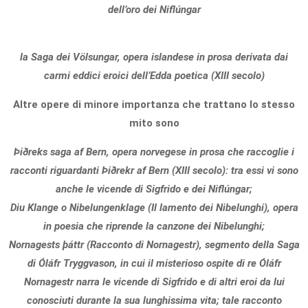
dell’oro dei Niflúngar
la Saga dei Völsungar, opera islandese in prosa derivata dai
carmi eddici eroici dell’Edda poetica (XIII secolo)
Altre opere di minore importanza che trattano lo stesso
mito sono
Þiðreks saga af Bern, opera norvegese in prosa che raccoglie i
racconti riguardanti Þiðrekr af Bern (XIII secolo): tra essi vi sono
anche le vicende di Sigfrido e dei Niflúngar;
Diu Klange o Nibelungenklage (Il lamento dei Nibelunghi), opera
in poesia che riprende la canzone dei Nibelunghi;
Nornagests þáttr (Racconto di Nornagestr), segmento della Saga
di Óláfr Tryggvason, in cui il misterioso ospite di re Óláfr
Nornagestr narra le vicende di Sigfrido e di altri eroi da lui
conosciuti durante la sua lunghissima vita; tale racconto