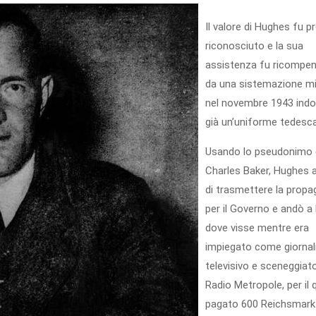
Il valore di Hughes fu p
riconosciuto e la sua
assistenza fu ricompe
da una sistemazione mig
nel novembre 1943 ind
già un’uniforme tedesca
Usando lo pseudonimo 
Charles Baker, Hughes 
di trasmettere la prop
per il Governo e andò a 
dove visse mentre era
impiegato come giornal
televisivo e sceneggiat
Radio Metropole, per il 
pagato 600 Reichsmark 