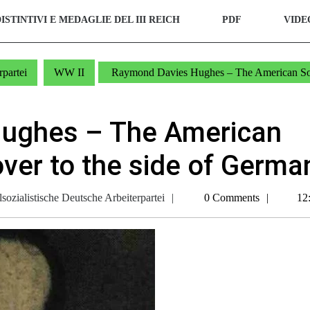
ISTINTIVI E MEDAGLIE DEL III REICH
PDF
VIDE
partei
WW II
Raymond Davies Hughes – The American So
ughes – The American
ver to the side of Germa
NSDAP
zialistische Deutsche Arbeiterpartei
0 Comments
12
Nationalsozialistische
Deutsche
Arbeiterpartei