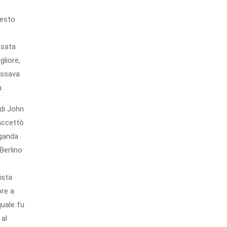
resto
nsata
liore,
ossava
.
di John
accettò
aganda
Berlino
ista
ore a
quale fu
al