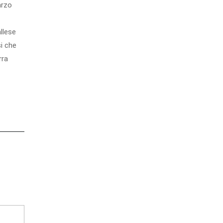
arzo
allese
si che
rra