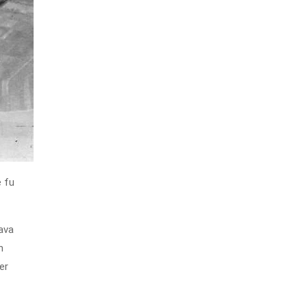
e fu
ava
n
er