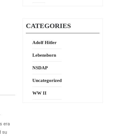
CATEGORIES
Adolf Hitler
Lebensborn
NSDAP
Uncategorized
WW II
r
s era
d su