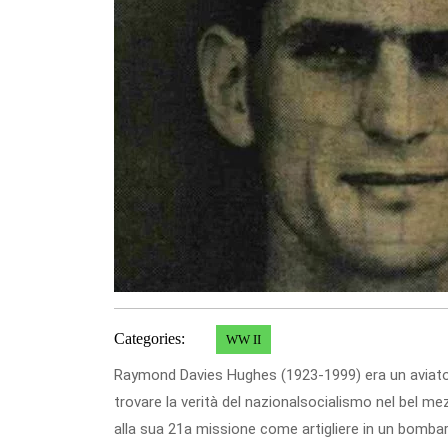
Categories:
WW II
Raymond Davies Hughes (1923-1999) era un aviatore
trovare la verità del nazionalsocialismo nel bel me
alla sua 21a missione come artigliere in un bombard