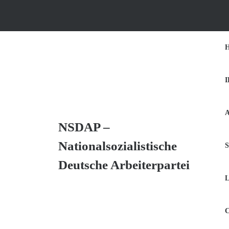
Skip
to
content
Skip
to
Content
NSDAP –
Nationalsozialistische
S
Deutsche Arbeiterpartei